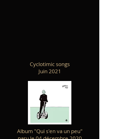
Cyclotimic songs
Juin 2021
Album "Qui s'en va un peu"
paru le 04 décembre 2020