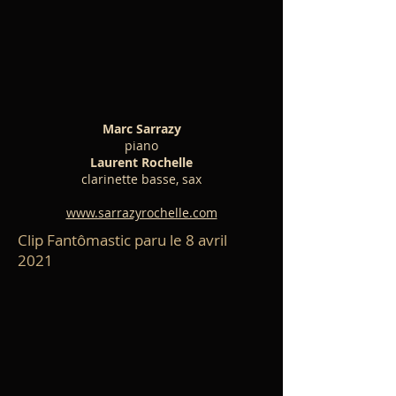
Marc Sarrazy
piano
Laurent Rochelle
clarinette basse, sax
www.sarrazyrochelle.com
Clip Fantômastic paru le 8 avril
2021