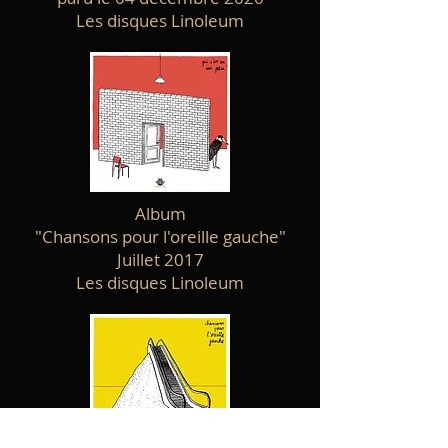
Les disques Linoleum
Album
"Chansons pour l'oreille gauche"
Juillet 2017
Les disques Linoleum