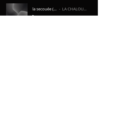
la secouée (polka)
LA CHALOUPANTE
-02:06
L'herbe folle (mazurka)
LA CHALOUPANTE
-02:19
Valsounette (valse)
LA CHALOUPANTE
-04:11
La ribambelle (andro)
LA CHALOUPANTE
-03:11