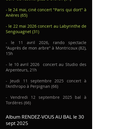
- le 24 mai, ciné concert "Paris qui dort" à
Anères (65)
- le 22 mai 2026 concert au Labyrinthe de
Sengouagnet (31)
- le 11 avril 2026, rando spectacle
"Auprès de mon arbre" à Montricoux (82),
15h
- le 10 avril 2026 concert au Studio des
Arpenteurs, 21h
- Jeudi 11 septembre 2025 concert à
l'Anthropo à Perpignan (66)
- Vendredi 12 septembre 2025 bal à
Tordères (66)
Album RENDEZ-VOUS AU BAL le 30
sept 2025