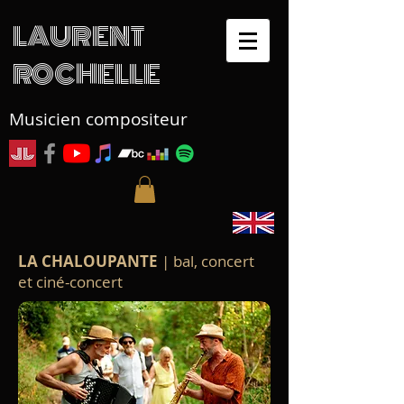
LAURENT
ROCHELLE
Musicien compositeur
LA CHALOUPANTE
| bal, concert
et ciné-concert