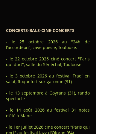
CONCERTS-BALS-CINE-CONCERTS
- le 25 octobre 2026 au "24h de
l'accordéon", cave poésie, Toulouse.
- le 22 octobre 2026 ciné concert "Paris
qui dort", salle du Sénéchal, Toulouse​
- le 3 octobre 2026 au festival Trad' en
salat, Roquefort sur garonne (31)​
​- le 13 septembre à Goyrans (31), rando
spectacle
- le 14 août 2026 au festival 31 notes
d'été à Mane
- le 1er juillet 2026 ciné concert "Paris qui
dort" au festival Jazz d'Oloron (64)