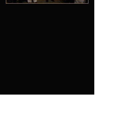
Isabelle Cirla
Clarinette basse
Laurent Rochelle
sax soprano, clarinette basse