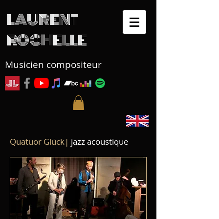
LAURENT
ROCHELLE
Musicien compositeur
Quatuor Glück|
jazz acoustique