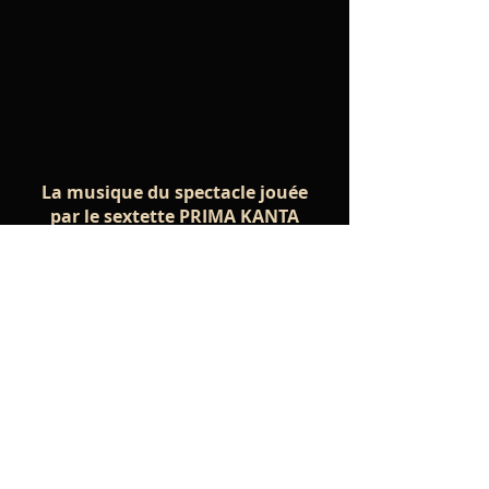
La musique du spectacle jouée
par le sextette PRIMA KANTA
Le disque "7 variations sur le Tao"
est paru le 15 janvier 2021
"A la tête de ce sextet (sans basse ni
batterie), où les cuivres le disputent
aux cordes (piano, violon, harpe
électro-acoustique), le compositeur
décline la vie en sept mantras
méditatifs, un « jazz chambriste »
inspiré par la musique minimaliste,
naviguant en slow tempo, secoué