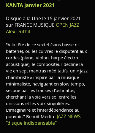
KANTA janvier 2021
Disque à la Une le 15 janvier 2021
sur FRANCE MUSIQUE
OPEN JAZZ
Alex Duthil
"A la tête de ce sextet (sans basse ni
batterie), où les cuivres le disputent aux
cordes (piano, violon, harpe électro-
acoustique), le compositeur décline la
vie en sept mantras méditatifs, un « jazz
chambriste » inspiré par la musique
minimaliste, naviguant en slow tempo,
secoué par les transes d’ostinatos,
cherchant la voie vers soi entre les
unissons et les voix singulières.
L’imaginaire et l’interdépendance au
JAZZ NEWS
pouvoir." Benoît Merlin -
"disque indispensable"