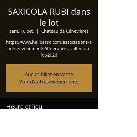
SAXICOLA RUBI dans
le lot
sam. 10 oct.
  |  
Château de Cénevières
https://www.helloasso.com/associations/a
poirc/evenements/itinerances-vallee-du-
lot-2026
Aucun billet en vente
Voir d'autres événements
Heure et lieu
10 oct. 2026, 19:00 – 23:00
Château de Cénevières, 668 Le Château,
46330 Cénevières, France