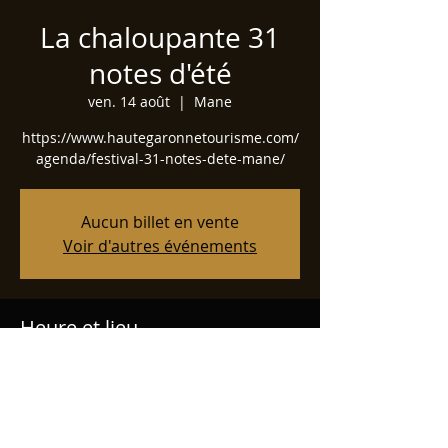
La chaloupante 31
notes d'été
ven. 14 août
  |  
Mane
https://www.hautegaronnetourisme.com/
agenda/festival-31-notes-dete-mane/
Aucun billet en vente
Voir d'autres événements
Heure et lieu
14 août 2026, 19:00 – 23:00
Mane, 31260 Mane, France