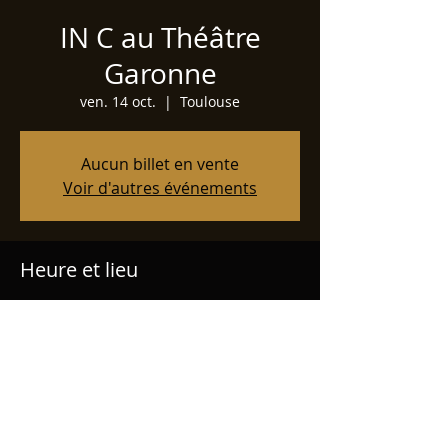
IN C au Théâtre
Garonne
ven. 14 oct.
  |  
Toulouse
Aucun billet en vente
Voir d'autres événements
Heure et lieu
14 oct. 2022, 20:30
Toulouse, 1 Av. du Château d'Eau, 31300
Toulouse, France