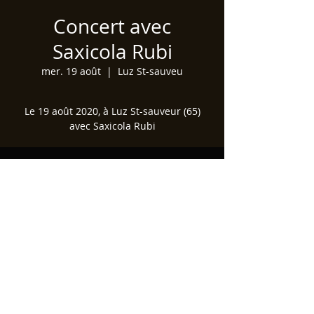
Concert avec
Saxicola Rubi
mer. 19 août
  |  
Luz St-sauveu
Le 19 août 2020, à Luz St-sauveur (65)
avec Saxicola Rubi
Heure et lieu
19 août 2020, 16:00
Luz St-sauveu
Partager cet événement